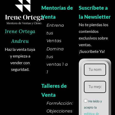
Mentorías de
Suscríbete a
Venta
la Newsletter
No te pierdas los
Entrena
Irene Ortega
contenidos
tus
exclusivos sobre
Andreu
Ventas
ventas.
Domina
Haz la venta tuya
¡Suscríbete Ya!
y empieza a
tus
vender con
ventas 1 a
seguridad.
1
Talleres de
Venta
He leído y
FormAcción:
acepto la
Objecciones
política de