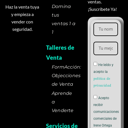
ventas.
Domina
Haz la venta tuya
¡Suscríbete Ya!
y empieza a
tus
vender con
ventas 1 a
seguridad.
1
Talleres de
Venta
He leído y
FormAcción:
acepto la
Objecciones
política de
de Venta
privacidad
Aprende
Acepto
a
recibir
Venderte
comunicaciones
comerciales de
Servicios de
Irene Ortega