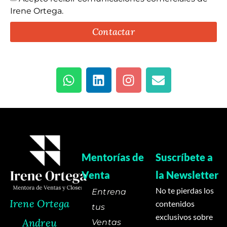
Irene Ortega.
Contactar
Mentorías de
Suscríbete a
Venta
la Newsletter
No te pierdas los
Entrena
Irene Ortega
contenidos
tus
exclusivos sobre
Andreu
Ventas