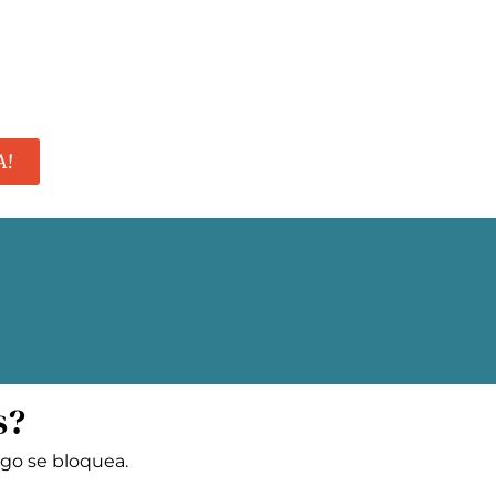
A!
s?
lgo se bloquea.