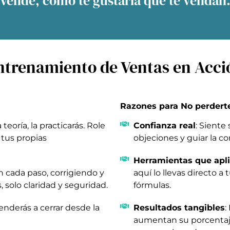
Vende, como te gustaría que te vendan
ntrenamiento de Ventas en Acci
Razones para No perdert
teoría, la practicarás. Role
Confianza real
: Siente
 tus propias
objeciones y guiar la co
Herramientas que apli
 cada paso, corrigiendo y
aquí lo llevas directo a
 solo claridad y seguridad.
fórmulas.
renderás a cerrar desde la
Resultados tangibles
:
aumentan su porcentaje