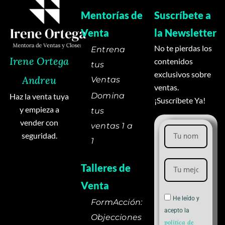
Mentorías de
Suscríbete a
Venta
la Newsletter
No te pierdas los
Entrena
Irene Ortega
contenidos
tus
exclusivos sobre
Andreu
Ventas
ventas.
Domina
Haz la venta tuya
¡Suscríbete Ya!
y empieza a
tus
vender con
ventas 1 a
seguridad.
1
Talleres de
Venta
He leído y
FormAcción:
acepto la
Objecciones
política de